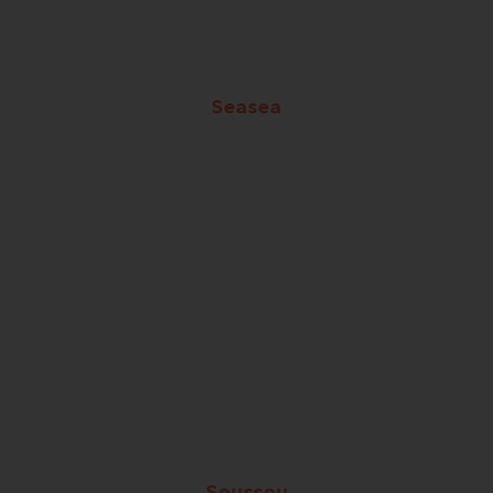
Seasea
Soussou